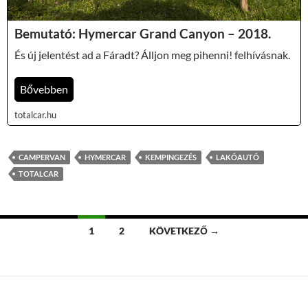
Bemutató: Hymercar Grand Canyon – 2018.
És új jelentést ad a Fáradt? Álljon meg pihenni! felhívásnak.
Bővebben
totalcar.hu
CAMPERVAN
HYMERCAR
KEMPINGEZÉS
LAKÓAUTÓ
TOTALCAR
Bejegyzések
1
2
KÖVETKEZŐ →
navigációja