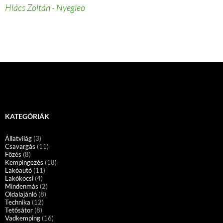
Hlács Zoltán - Nyegleo
KATEGÓRIÁK
Állatvilág
(3)
Csavargás
(11)
Főzés
(8)
Kempingezés
(18)
Lakóautó
(11)
Lakókocsi
(4)
Mindenmás
(2)
Oldalajánló
(8)
Technika
(12)
Tetősátor
(8)
Vadkemping
(16)