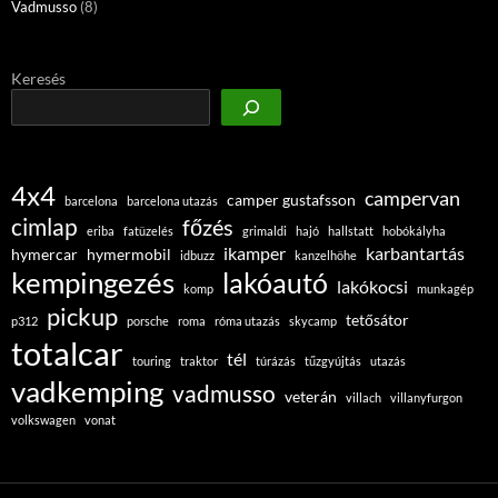
Vadmusso
(8)
Keresés
4x4
campervan
camper gustafsson
barcelona
barcelona utazás
cimlap
főzés
eriba
fatüzelés
grimaldi
hajó
hallstatt
hobókályha
ikamper
karbantartás
hymercar
hymermobil
idbuzz
kanzelhöhe
kempingezés
lakóautó
lakókocsi
komp
munkagép
pickup
tetősátor
p312
porsche
roma
róma utazás
skycamp
totalcar
tél
touring
traktor
túrázás
tűzgyújtás
utazás
vadkemping
vadmusso
veterán
villach
villanyfurgon
volkswagen
vonat