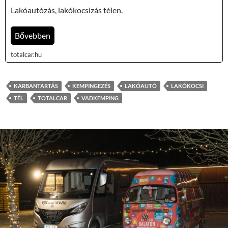
Lakóautózás, lakókocsizás télen.
Bővebben
totalcar.hu
KARBANTARTÁS
KEMPINGEZÉS
LAKÓAUTÓ
LAKÓKOCSI
TÉL
TOTALCAR
VADKEMPING