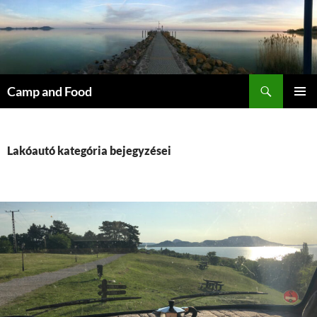
Kilépés
a
tartalomba
Keresés
Camp and Food
ELSŐDL
MENÜ
Lakóautó kategória bejegyzései