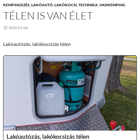
KEMPINGEZÉS
,
LAKÓAUTÓ
,
LAKÓKOCSI
,
TECHNIKA
,
VADKEMPING
TÉLEN IS VAN ÉLET
2020.01.04.
Lakóautózás, lakókocsizás télen
Lakóautózás, lakókocsizás télen