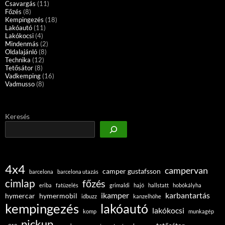
Csavargás
(11)
Főzés
(8)
Kempingezés
(18)
Lakóautó
(11)
Lakókocsi
(4)
Mindenmás
(2)
Oldalajánló
(8)
Technika
(12)
Tetősátor
(8)
Vadkemping
(16)
Vadmusso
(8)
Keresés
4x4
campervan
camper gustafsson
barcelona
barcelona utazás
cimlap
főzés
eriba
fatüzelés
grimaldi
hajó
hallstatt
hobókályha
ikamper
karbantartás
hymercar
hymermobil
idbuzz
kanzelhöhe
kempingezés
lakóautó
lakókocsi
komp
munkagép
pickup