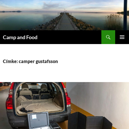
Kilépés
a
tartalomba
Keresés
Camp and Food
ELSŐDL
MENÜ
Címke: camper gustafsson