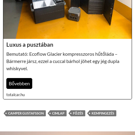
Luxus a pusztában
Bemutató: Ecoflow Glacier kompresszoros hűtőláda –
Bármerre jársz, ezzel a cuccal bárhol jöhet egy jég dupla
whiskyvel.
Bővebben
totalcar.hu
CAMPER GUSTAFSSON
CIMLAP
FŐZÉS
KEMPINGEZÉS