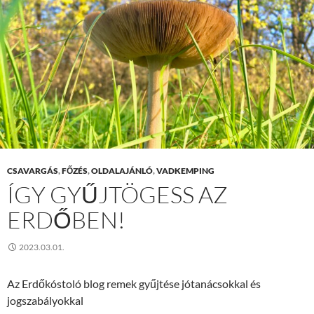
CSAVARGÁS
,
FŐZÉS
,
OLDALAJÁNLÓ
,
VADKEMPING
ÍGY GYŰJTÖGESS AZ
ERDŐBEN!
2023.03.01.
Az Erdőkóstoló blog remek gyűjtése jótanácsokkal és
jogszabályokkal