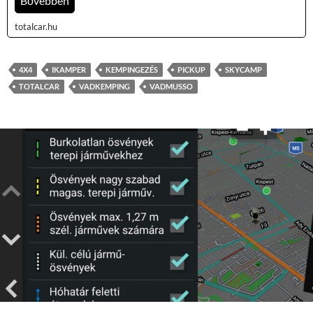
Bővebben
totalcar.hu
4X4
IKAMPER
KEMPINGEZÉS
PICKUP
SKYCAMP
TOTALCAR
VADKEMPING
VADMUSSO