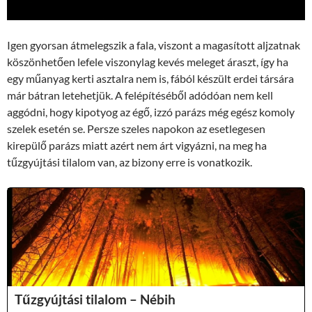
Igen gyorsan átmelegszik a fala, viszont a magasított aljzatnak
köszönhetően lefele viszonylag kevés meleget áraszt, így ha
egy műanyag kerti asztalra nem is, fából készült erdei társára
már bátran letehetjük. A felépítéséből adódóan nem kell
aggódni, hogy kipotyog az égő, izzó parázs még egész komoly
szelek esetén se. Persze szeles napokon az esetlegesen
kirepülő parázs miatt azért nem árt vigyázni, na meg ha
tűzgyújtási tilalom van, az bizony erre is vonatkozik.
Tűzgyújtási tilalom – Nébih