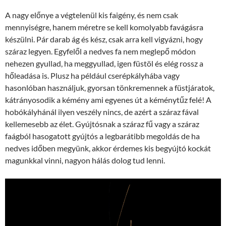
A nagy előnye a végtelenül kis faigény, és nem csak
mennyiségre, hanem méretre se kell komolyabb favágásra
készülni. Pár darab ág és kész, csak arra kell vigyázni, hogy
száraz legyen. Egyfelől a nedves fa nem meglepő módon
nehezen gyullad, ha meggyullad, igen füstöl és elég rossz a
hőleadása is. Plusz ha például cserépkályhába vagy
hasonlóban használjuk, gyorsan tönkremennek a füstjáratok,
kátrányosodik a kémény ami egyenes út a kéménytűz felé! A
hobókályhánál ilyen veszély nincs, de azért a száraz fával
kellemesebb az élet. Gyújtósnak a száraz fű vagy a száraz
faágból hasogatott gyújtós a legbarátibb megoldás de ha
nedves időben megyünk, akkor érdemes kis begyújtó kockát
magunkkal vinni, nagyon hálás dolog tud lenni.