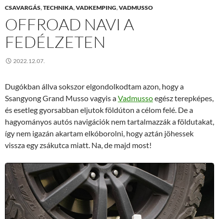
CSAVARGÁS
,
TECHNIKA
,
VADKEMPING
,
VADMUSSO
OFFROAD NAVI A
FEDÉLZETEN
2022.12.07.
Dugókban állva sokszor elgondolkodtam azon, hogy a
Ssangyong Grand Musso vagyis a
Vadmusso
egész terepképes,
és esetleg gyorsabban eljutok földúton a célom felé. De a
hagyományos autós navigációk nem tartalmazzák a földutakat,
így nem igazán akartam elkóborolni, hogy aztán jöhessek
vissza egy zsákutca miatt. Na, de majd most!