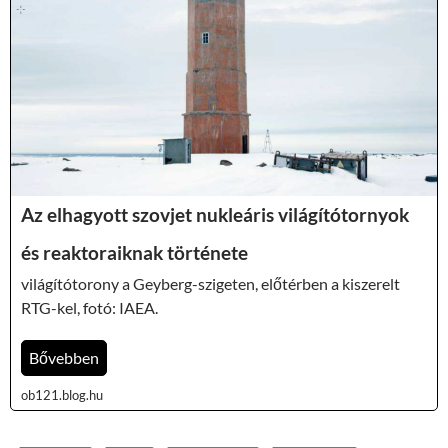
Az elhagyott szovjet nukleáris világítótornyok
és reaktoraiknak története
világítótorony a Geyberg-szigeten, előtérben a kiszerelt
RTG-kel, fotó: IAEA.
Bővebben
ob121.blog.hu