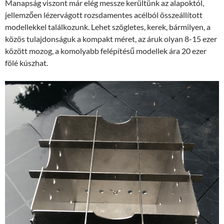
Manapság viszont már elég messze kerültünk az alapoktól,
jellemzően lézervágott rozsdamentes acélból összeállított
modellekkel találkozunk. Lehet szögletes, kerek, bármilyen, a
közös tulajdonságuk a kompakt méret, az áruk olyan 8-15 ezer
között mozog, a komolyabb felépítésű modellek ára 20 ezer
fölé kúszhat.