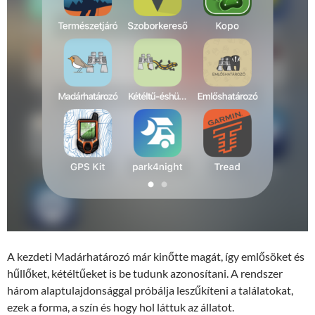
A kezdeti Madárhatározó már kinőtte magát, így emlősöket és
hűllőket, kétéltűeket is be tudunk azonosítani. A rendszer
három alaptulajdonsággal próbálja leszűkíteni a találatokat,
ezek a forma, a szín és hogy hol láttuk az állatot.