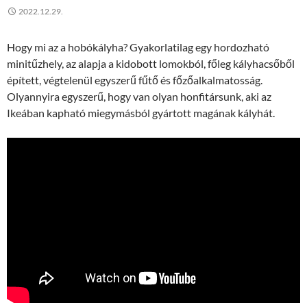
2022.12.29.
Hogy mi az a hobókályha? Gyakorlatilag egy hordozható
minitűzhely, az alapja a kidobott lomokból, főleg kályhacsőből
épített, végtelenül egyszerű fűtő és főzőalkalmatosság.
Olyannyira egyszerű, hogy van olyan honfitársunk, aki az
Ikeában kapható miegymásból gyártott magának kályhát.