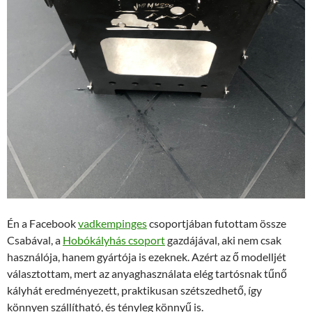
Én a Facebook
vadkempinges
csoportjában futottam össze
Csabával, a
Hobókályhás csoport
gazdájával, aki nem csak
használója, hanem gyártója is ezeknek. Azért az ő modelljét
választottam, mert az anyaghasználata elég tartósnak tűnő
kályhát eredményezett, praktikusan szétszedhető, így
könnyen szállítható, és tényleg könnyű is.