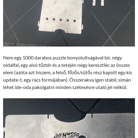
Nem egy 1000 darabos puzzle bonyolultságával bír, négy
oldalfal, egy alsó tűztér és a tetején négy keresztléc az összes
elem (azóta azt hiszem, a felső, főzős/sütős rész kapott egy kis
update-t, egy rács formájában). Összerakva igen stabil, simán
lehet ide-oda pakolgatni minden szétesésre utaló jel nélkül.