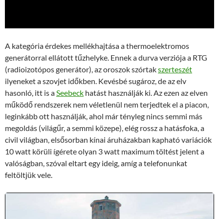
A kategória érdekes mellékhajtása a thermoelektromos
generátorral ellátott tűzhelyke. Ennek a durva verziója a RTG
(radioizotópos generátor), az oroszok szórtak
szerteszét
ilyeneket a szovjet időkben. Kevésbé sugároz, de az elv
hasonló, itt is a
Seebeck
hatást használják ki. Az ezen az elven
működő rendszerek nem véletlenül nem terjedtek el a piacon,
leginkább ott használják, ahol már tényleg nincs semmi más
megoldás (világűr, a semmi közepe), elég rossz a hatásfoka, a
civil világban, elsősorban kínai áruházakban kapható variációk
10 watt körüli ígérete olyan 3 watt maximum töltést jelent a
valóságban, szóval eltart egy ideig, amíg a telefonunkat
feltöltjük vele.